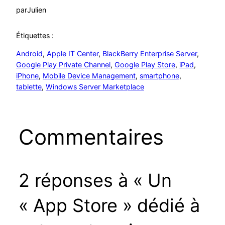
par
Julien
Étiquettes :
Android
, 
Apple IT Center
, 
BlackBerry Enterprise Server
, 
Google Play Private Channel
, 
Google Play Store
, 
iPad
, 
iPhone
, 
Mobile Device Management
, 
smartphone
, 
tablette
, 
Windows Server Marketplace
Commentaires
2 réponses à « Un
« App Store » dédié à