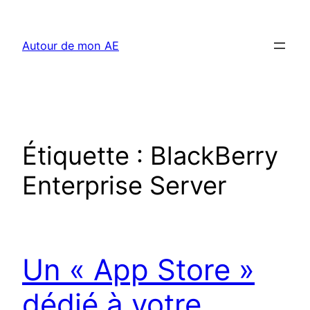
Aller
au
Autour de mon AE
contenu
Étiquette :
BlackBerry
Enterprise Server
Un « App Store »
dédié à votre