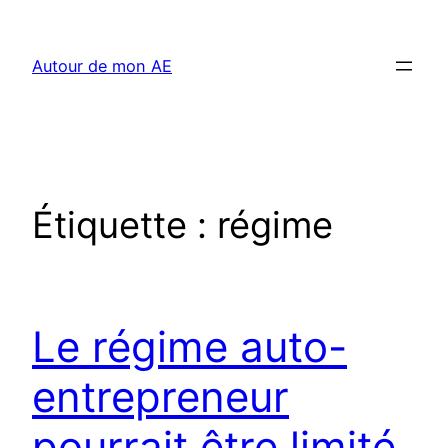
Aller
au
Autour de mon AE
contenu
Étiquette :
régime
Le régime auto-
entrepreneur
pourrait être limité