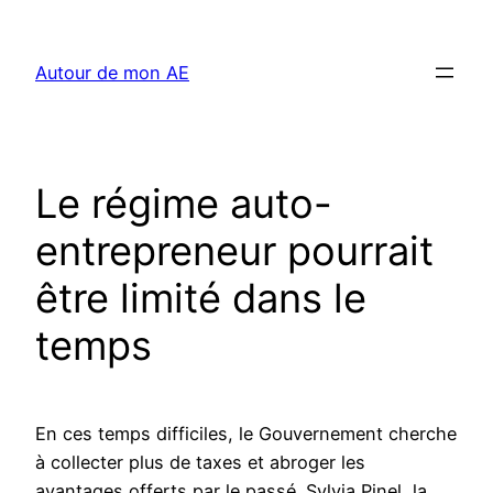
Aller
au
Autour de mon AE
contenu
Le régime auto-
entrepreneur pourrait
être limité dans le
temps
En ces temps difficiles, le Gouvernement cherche
à collecter plus de taxes et abroger les
avantages offerts par le passé. Sylvia Pinel, la