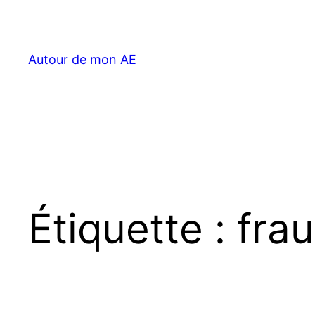
Aller
au
contenu
Autour de mon AE
Étiquette :
fra