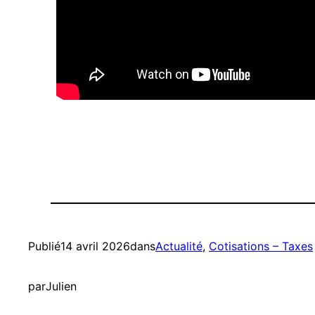
Publié
14 avril 2026
dans
Actualité
, 
Cotisations – Taxes
par
Julien